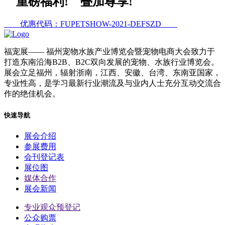
重磅福利! 叠加尊享!
优惠代码：FUPETSHOW-2021-DEFSZD
福宠展
—— 福州宠物水族产业博览会暨宠物电商大会致力于
打造东南沿海B2B、B2C双向发展的宠物、水族行业博览会。
展会立足福州，辐射浙南，江西、安徽、台湾、东南亚国家，
专业性高，是学习最新行业潮流及与业内人士充分互动交流合
作的绝佳机会。
快速导航
展会介绍
参展费用
会刊登记表
展位图
媒体合作
展会新闻
专业观众预登记
公众购票