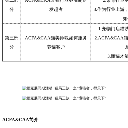
第二部
ACFA&CAA爱猫行业标准制定
2.繁育行业
分
发起者
3.作为行业上游
如
1.宠物门店猫
第三部
ACFA&CAA猫美师魂如何服务
2.ACFA&C
分
养猫客户
3.懂猫才
ACFA&CAA简介