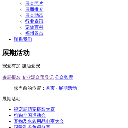
展会照片
展商推介
展会动态
行业资讯
宠物百科
福州景点
联系我们
展期活动
宠爱有加 加油爱宠
参展报名
专业观众预登记
公众购票
您当前的位置：
首页
-
展期活动
展期活动
福宠展萌宠摄影大赛
狗狗全国运动会
宠物及水族用品电商大会
国际孔雀鱼积分赛