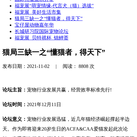
福宠展“萌宠情缘-代言犬（猫）选拔"
福宠展_美好生活市集
猫局三缺一之“懂猫者，得天下”
宝仔屋动物嘉年华
长城研习院国际宠物论坛
福宠展_贝特祺杯_锦鲤荟
猫局三缺一之“懂猫者，得天下”
发布日期：2021-11-02 |
阅读：
8808
次
论坛主旨：
宠物行业发展共赢，经营效率标准先行!
论坛时间：
2021年12月11日
论坛意义：
宠物行业发展迅猛，近几年猫经济崛起撑起半边
天。作为即将迎来20岁生日的ACFA&CAA爱猫发起此次论